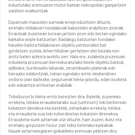
industutako eremuaren mutur batean nekropoliari gainjartzen
zaizkion eraikuntzak.
Esparruek mausoleo xumeak erreproduzitzen dituzte,
erretako hildakoen hondakinak babesteko erabiltzen zirenak.
Errautsak zuzenean lurrean jartzen ziren edo bertan egindako
karkaba sinple batzuetan. Badakigu batzuetan hondakin
hauekin batera hildakoaren objektu pertsonalen bat
gordetzen zutela, lehen hilobian gertatzen den bezala non
arotz baten aizkora aurkitu zen. Hala ere, zulaketa prozesuan
indusketa prozesuan berreskuratutako beste objektu batzuk,
adibidez, burdinazko labanak, zeramikazko platerak edo
beirazko edalontziak, tokian egindako errito desberdinen
ondorio izan daitezke, seguruenik hileta-jatordu, edari isurketa
edo eskaintza erritoetan erabiliak.
Tribisburun bi hileta-errito bereizten dira. Batetik, zuzeneko
erreketa, hilobia errausketarako sua (ustrinum) toki berberean
kokatzen denekoa eta bestetik, zeharkako erreketa, hilobia
eta errausketa-sua toki ezberdinetan kokatzen direnekoa.
Errausketa-suek aztarnak utzi dituzte, hain zuzen, ikatz eta
erretako gorputzen hezur zati txikiz betetako karkabak.
Hauek aztarnategiaren goikaldeko eremuan pilatzen dira.