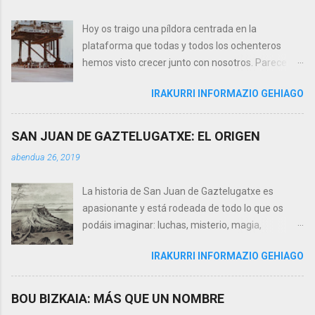
Hoy os traigo una píldora centrada en la
plataforma que todas y todos los ochenteros
hemos visto crecer junto con nosotros. Parece
cerca, pero está a 8 kilómetros al noroeste del
IRAKURRI INFORMAZIO GEHIAGO
cabo Matxitxako. Con su permanente antorcha
junto al legendario Faro de Matxitxako y que hace
tan que nuestros maravillosos sunsets sean tan
SAN JUAN DE GAZTELUGATXE: EL ORIGEN
sumamente especiales. Todo empezó con la
abendua 26, 2019
'Medusa' A primeros de mayo de 1980,
remolcada por los supplies o buques de apoyo
La historia de San Juan de Gaztelugatxe es
'Aquamarine 501' y 'Charo del mar', arribó a
apasionante y está rodeada de todo lo que os
nuestras costas procedente del Golfo de Valencia
podáis imaginar: luchas, misterio, magia,
la plataforma 'Medusa'. La situaron en la zona
templarios, religión, etc. Por medio de dos o tres
geológica que presentaba las mejores
IRAKURRI INFORMAZIO GEHIAGO
‘píldoras’ os intentaré transmitir estos 10 siglos
condiciones para la explotación de gas. La
de historia de este pequeño peñón, hoy, famoso
primera perforación ya dio resultados muy
en el mundo entero y patrimonio de nuestro
BOU BIZKAIA: MÁS QUE UN NOMBRE
satisfactorios. Este primer descubrimiento
Bermeo. Y como este mes celebramos la