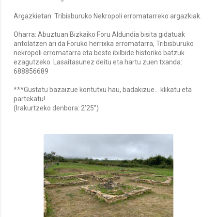
Argazkietan: Tribisburuko Nekropoli erromatarreko argazkiak.
Oharra: Abuztuan Bizkaiko Foru Aldundia bisita gidatuak
antolatzen ari da Foruko herrixka erromatarra, Tribisburuko
nekropoli erromatarra eta beste ibilbide historiko batzuk
ezagutzeko. Lasaitasunez deitu eta hartu zuen txanda:
688856689
***Gustatu bazaizue kontutxu hau, badakizue... klikatu eta
partekatu!
(Irakurtzeko denbora: 2’25’’)