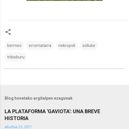
bermeo
erromatarra
nekropoli
sollube
tribisburu
Blog honetako argitalpen ezagunak
LA PLATAFORMA 'GAVIOTA': UNA BREVE
HISTORIA
abuztua 25, 2021