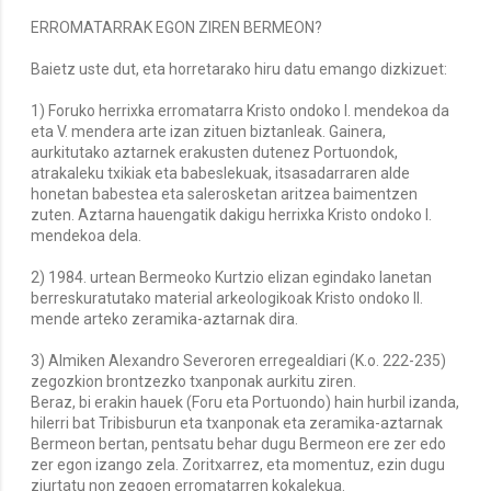
ERROMATARRAK EGON ZIREN BERMEON?
Baietz uste dut, eta horretarako hiru datu emango dizkizuet:
1) Foruko herrixka erromatarra Kristo ondoko I. mendekoa da
eta V. mendera arte izan zituen biztanleak. Gainera,
aurkitutako aztarnek erakusten dutenez Portuondok,
atrakaleku txikiak eta babeslekuak, itsasadarraren alde
honetan babestea eta salerosketan aritzea baimentzen
zuten. Aztarna hauengatik dakigu herrixka Kristo ondoko I.
mendekoa dela.
2) 1984. urtean Bermeoko Kurtzio elizan egindako lanetan
berreskuratutako material arkeologikoak Kristo ondoko II.
mende arteko zeramika-aztarnak dira.
3) Almiken Alexandro Severoren erregealdiari (K.o. 222-235)
zegozkion brontzezko txanponak aurkitu ziren.
Beraz, bi erakin hauek (Foru eta Portuondo) hain hurbil izanda,
hilerri bat Tribisburun eta txanponak eta zeramika-aztarnak
Bermeon bertan, pentsatu behar dugu Bermeon ere zer edo
zer egon izango zela. Zoritxarrez, eta momentuz, ezin dugu
ziurtatu non zegoen erromatarren kokalekua.