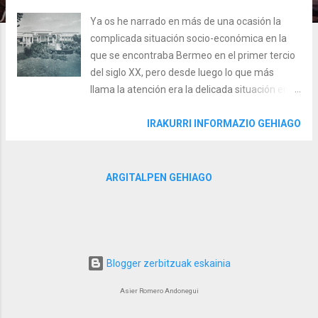
Ya os he narrado en más de una ocasión la
complicada situación socio-económica en la
que se encontraba Bermeo en el primer tercio
del siglo XX, pero desde luego lo que más
llama la atención era la delicada situación en la
que se encontraban los niños y niñas de
Bermeo. ¿Por qué se dio esta situación? ¿A
IRAKURRI INFORMAZIO GEHIAGO
qué se debía la tan elevada mortalidad
infantil? ¿Qué motivó la creación de una Casa
del Niño en Bermeo? ¿Tenéis 3 minutos?
ARGITALPEN GEHIAGO
Dentro video .. Un poco de historia Os doy un
dato para que os hagáis una idea de la
situación. Entre 1905 y 1930 el número de
nacimientos al año se situaba en una horquilla
de entre 300 a 350, y el de fallecimientos
Blogger zerbitzuak eskainia
infantiles estaba entre los 180 y 225. Este
Asier Romero Andonegui
increíble dato venía principalmente dado por la
mala alimentación y las penosas condiciones