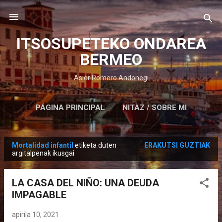
Saltatu eta joan eduki nagusira
ITSOSUPETEKO ONDAREA
BERMEO
Asier Romero Andonegi
PÁGINA PRINCIPAL
NITAZ / SOBRE MI
Mortalidad infantil
etiketa duten
ERAKUTSI GUZTIAK
M
argitalpenak ikusgai
e
z
LA CASA DEL NIÑO: UNA DEUDA
u
IMPAGABLE
a
k
apirila 10, 2021