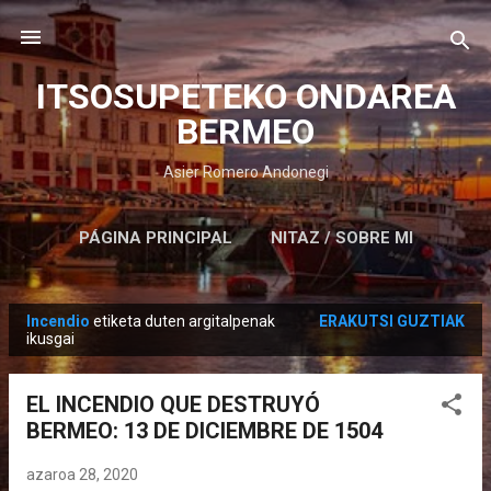
Saltatu eta joan eduki nagusira
ITSOSUPETEKO ONDAREA
BERMEO
Asier Romero Andonegi
PÁGINA PRINCIPAL
NITAZ / SOBRE MI
Incendio
etiketa duten argitalpenak
ERAKUTSI GUZTIAK
M
ikusgai
e
z
EL INCENDIO QUE DESTRUYÓ
u
BERMEO: 13 DE DICIEMBRE DE 1504
a
k
azaroa 28, 2020