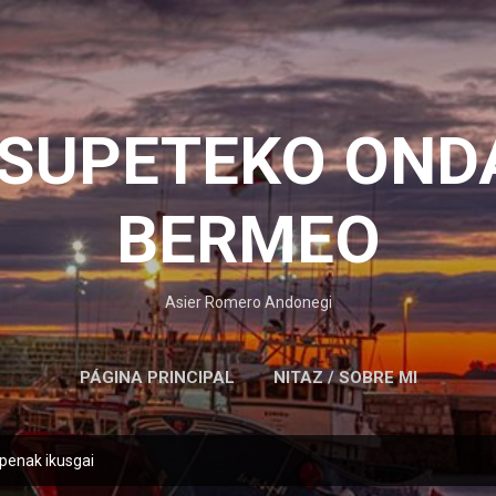
Saltatu eta joan eduki nagusira
OSUPETEKO OND
BERMEO
Asier Romero Andonegi
PÁGINA PRINCIPAL
NITAZ / SOBRE MI
lpenak ikusgai