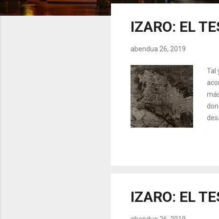
z
u
IZARO: EL T
a
k
abendua 26, 2019
Tal 
aco
más
don
des
de 
Dios
inf
la 
estr
IZARO: EL T
abendua 26, 2019