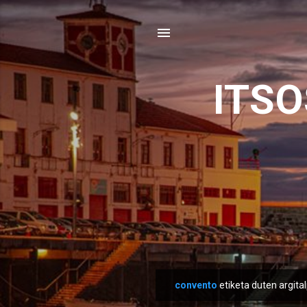
ITS
convento
etiketa duten argita
M
e