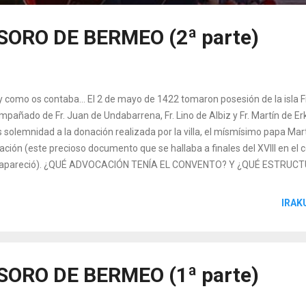
ESORO DE BERMEO (2ª parte)
y como os contaba... El 2 de mayo de 1422 tomaron posesión de la isla F
mpañado de Fr. Juan de Undabarrena, Fr. Lino de Albiz y Fr. Martín de E
 solemnidad a la donación realizada por la villa, el mísmísimo papa Mar
ación (este precioso documento que se hallaba a finales del XVIII en e
apareció). ¿QUÉ ADVOCACIÓN TENÍA EL CONVENTO? Y ¿QUÉ ESTRUCTU
los documentos de los siglos XVI al XVIII se refieren a este convento co
 de Izaro’ o ‘Nuestra Señora de Izaro‘. En cuanto a la estructura del edif
IRAK
ormación, y nos tenemos que ayudar de las ruinas para realizar una reco
primera iglesia construida en la segunda mitad del siglo XV, no tenemos 
uctura ya que un ataque corsario la destruyó en 1596. Ahora bien, las visi
ESORO DE BERMEO (1ª parte)