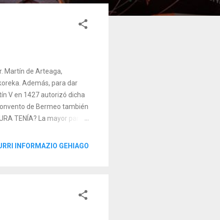
r. Martín de Arteaga,
rkoreka. Además, para dar
tín V en 1427 autorizó dicha
l convento de Bermeo también
RA TENÍA? La mayor parte
n los nombres de ‘Madre de
icio original hay muy poca
URRI INFORMAZIO GEHIAGO
nstrucción del conjunto. De
noticias que nos hablen de su
tas reales, las m...