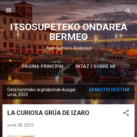
Saltatu eta joan eduki nagusira
ITSOSUPETEKO ONDAREA
BERMEO
Asier Romero Andonegi
PÁGINA PRINCIPAL
NITAZ / SOBRE MI
Data honetako argitalpenak ikusgai:
ERAKUTSI GUZTIAK
M
urria, 2023
e
z
LA CURIOSA GRÚA DE IZARO
u
a
urria 28, 2023
k