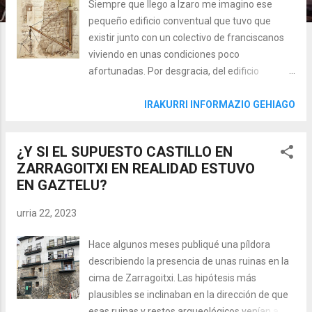
Siempre que llego a Izaro me imagino ese
pequeño edificio conventual que tuvo que
existir junto con un colectivo de franciscanos
viviendo en unas condiciones poco
afortunadas. Por desgracia, del edificio
conventual tan solo nos queda una pequeña
fachada en la que se puede apreciar una
IRAKURRI INFORMAZIO GEHIAGO
ventana en la parte central del paño y algunos
restos externos más, como la base del pozo
¿Y SI EL SUPUESTO CASTILLO EN
para el agua o fragmentos de la calzada y
ZARRAGOITXI EN REALIDAD ESTUVO
escaleras que llegaban hasta la iglesia. Ahora
EN GAZTELU?
bien, en su fachada SE y en la parte inferior,
nos encontramos en el acantilado con los
urria 22, 2023
restos de la escalera de acceso al convento y
una curiosa y desapercibida ménsula de piedra
Hace algunos meses publiqué una píldora
con un orificio cuadrado en su parte central,
describiendo la presencia de unas ruinas en la
¿de qué se trata? ¿tenéis curiosidad? Dentro
cima de Zarragoitxi. Las hipótesis más
video ... ¿Qué datos documentales tenemos
plausibles se inclinaban en la dirección de que
sobre esta escalera? Como os imagináis las
esas ruinas y restos arqueológicos venían a