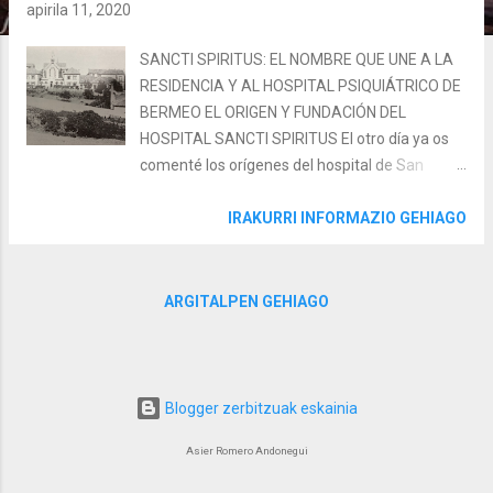
apirila 11, 2020
SANCTI SPIRITUS: EL NOMBRE QUE UNE A LA
RESIDENCIA Y AL HOSPITAL PSIQUIÁTRICO DE
BERMEO EL ORIGEN Y FUNDACIÓN DEL
HOSPITAL SANCTI SPIRITUS El otro día ya os
comenté los orígenes del hospital de San
Lázaro y su ubicación junto a la ermita de
Kurtzio. En el siglo XVI los hospitales que había
IRAKURRI INFORMAZIO GEHIAGO
en Bizkaia inician una nueva etapa
desapareciendo algunos de los antiguos y
fundándose en varias villas nuevos hospitales
ARGITALPEN GEHIAGO
bajo el patronazgo de particulares. Entre los
fundados en esa época tenemos el de Sancti
Spiritus. Además, en este caso contamos con
la inmensa suerte de contar con los dos textos:
Blogger zerbitzuak eskainia
(1) la patente de fundación y (2) la
Asier Romero Andonegui
autorización para que este hospital tenga
capilla, ambos emitidos por el hospital de