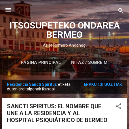
Saltatu eta joan eduki nagusira
ITSOSUPETEKO ONDAREA
BERMEO
Asier Romero Andonegi
PÁGINA PRINCIPAL
NITAZ / SOBRE MI
Residencia Sancti Spiritus
etiketa
ERAKUTSI GUZTIAK
M
duten argitalpenak ikusgai
e
z
SANCTI SPIRITUS: EL NOMBRE QUE
u
UNE A LA RESIDENCIA Y AL
a
HOSPITAL PSIQUIÁTRICO DE BERMEO
k