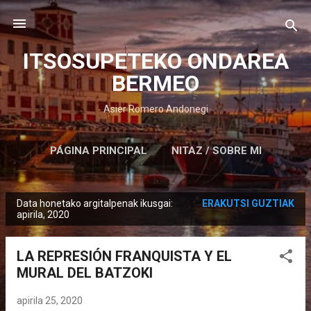
Saltatu eta joan eduki nagusira
ITSOSUPETEKO ONDAREA
BERMEO
Asier Romero Andonegi
PÁGINA PRINCIPAL
NITAZ / SOBRE MI
Data honetako argitalpenak ikusgai:
ERAKUTSI GUZTIAK
M
apirila, 2020
e
z
LA REPRESIÓN FRANQUISTA Y EL
u
MURAL DEL BATZOKI
a
k
apirila 25, 2020