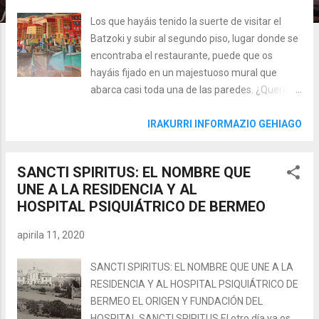
Los que hayáis tenido la suerte de visitar el
Batzoki y subir al segundo piso, lugar donde se
encontraba el restaurante, puede que os
hayáis fijado en un majestuoso mural que
abarca casi toda una de las paredes. ¿Queréis
saber más? ¿Os pica la curiosidad? ¿Queréis
restarle al confinamiento 3 minutos? Dentro
IRAKURRI INFORMAZIO GEHIAGO
video... ¿QUIÉN PINTÓ ESTE MURAL? Lo pintó
José María Ucelay Uriarte. Este artista nació en
SANCTI SPIRITUS: EL NOMBRE QUE
Bermeo el 1 de noviembre de 1903 y murió en
UNE A LA RESIDENCIA Y AL
Busturia en 1979 (Como curiosidad os diré que
HOSPITAL PSIQUIÁTRICO DE BERMEO
el colegio público de Busturia se llama José
María Uzelai). Estudió Derecho en la
apirila 11, 2020
Universidad de Deusto y Química en Oviedo,
pero abandonó estos estudios para dedicarse
SANCTI SPIRITUS: EL NOMBRE QUE UNE A LA
a la pintura. En 1923 se estableció en París,
RESIDENCIA Y AL HOSPITAL PSIQUIÁTRICO DE
donde hizo amistad con artistas españoles de
BERMEO EL ORIGEN Y FUNDACIÓN DEL
la Escuela de París, participando en numerosas
HOSPITAL SANCTI SPIRITUS El otro día ya os