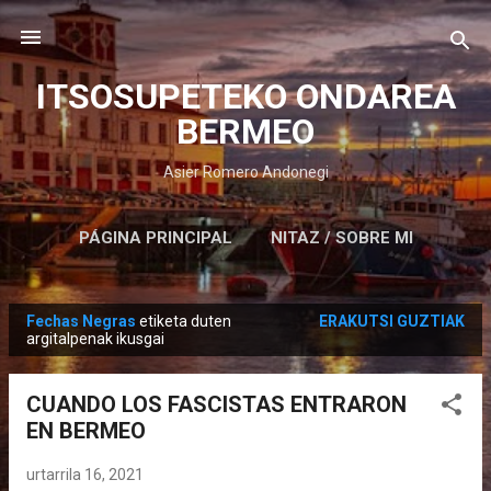
Saltatu eta joan eduki nagusira
ITSOSUPETEKO ONDAREA
BERMEO
Asier Romero Andonegi
PÁGINA PRINCIPAL
NITAZ / SOBRE MI
Fechas Negras
etiketa duten
ERAKUTSI GUZTIAK
M
argitalpenak ikusgai
e
z
CUANDO LOS FASCISTAS ENTRARON
u
EN BERMEO
a
k
urtarrila 16, 2021