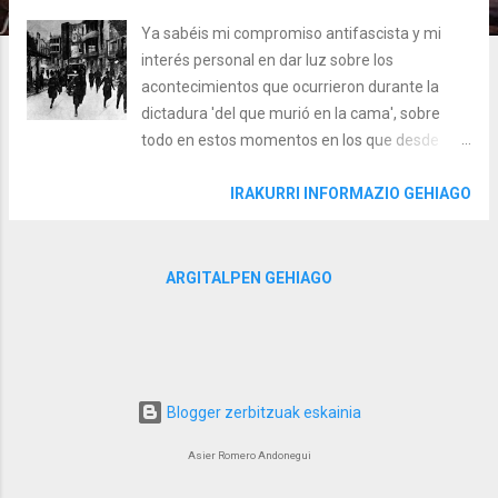
Ya sabéis mi compromiso antifascista y mi
interés personal en dar luz sobre los
acontecimientos que ocurrieron durante la
dictadura 'del que murió en la cama', sobre
todo en estos momentos en los que desde
determinados foros se quiere blanquear a los
fascistas de la extrema derecha. En otras
IRAKURRI INFORMAZIO GEHIAGO
ocasiones, ya os he puesto algunas píldoras
que nos hacen recordar el triste pasado de la
dictadura franquista en nuestro pueblo (
ARGITALPEN GEHIAGO
Trenak ekarrikuek: una mirada desde el vagón
; Las niñas de la ballena , La represión
franquista y el mural del Batzoki , Los niños y
las niñas de la guerra civil: Bermeo puerto de
partida , Bou Bizkaia: más que un nombre y El
Blogger zerbitzuak eskainia
tren de Bermeo: La historia de los esclavos del
Asier Romero Andonegui
Franquismo ). Hoy os traigo una píldora
relacionada con los tristes acontecimientos