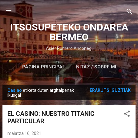
Saltatu eta joan eduki nagusira
ITSOSUPETEKO ONDAREA
BERMEO
Asier Romero Andonegi
PÁGINA PRINCIPAL
NITAZ / SOBRE MI
Casino
etiketa duten argitalpenak
ERAKUTSI GUZTIAK
M
ikusgai
e
z
EL CASINO: NUESTRO TITANIC
u
PARTICULAR
a
k
maiatza 16, 2021