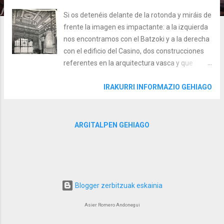
Si os detenéis delante de la rotonda y miráis de
frente la imagen es impactante: a la izquierda
nos encontramos con el Batzoki y a la derecha
con el edificio del Casino, dos construcciones
referentes en la arquitectura vasca y que
marcaron parte de nuestra reciente historia.
Pero, ¿porqué tenemos en Bermeo un edificio
IRAKURRI INFORMAZIO GEHIAGO
como el Casino? ¿No tenéis curiosidad? ¿Tres
minutos? Pues vamos, dentro video... Un poco
de historia El último tercio del siglo XIX Bermeo
ARGITALPEN GEHIAGO
no fue ajeno a la importante bipolarización de
la vida política que existía entre conservadores
y liberales; además, a finales de siglo surge
una nueva fuerza política que revuelve aún
más el escenario político, el Partido
Blogger zerbitzuak eskainia
Nacionalista Vasco. En este contexto, en 1860
Asier Romero Andonegui
es cuando surge la Sociedad Bermeana bajo el
nombre de 'Círculo Liberal', de talante liberal y