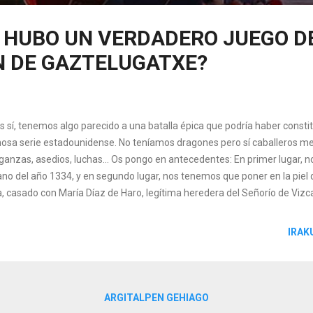
E HUBO UN VERDADERO JUEGO D
N DE GAZTELUGATXE?
s sí, tenemos algo parecido a una batalla épica que podría haber consti
osa serie estadounidense. No teníamos dragones pero sí caballeros med
ganzas, asedios, luchas... Os pongo en antecedentes: En primer lugar, n
ano del año 1334, y en segundo lugar, nos tenemos que poner en la piel d
a, casado con María Díaz de Haro, legítima heredera del Señorío de Viz
ba cansado de las intromisiones del rey castellano Alfonso XI, e inicia l
rra, guarneciendo y abasteciendo algunos de sus castillos, entre ellos e
IRAK
telugatxe. Tened en cuenta que la existencia de un edificio defensivo e
n de Gaztelugatze, estaba ya documentado desde las primeras infor
 lugar en el siglo XI (1053). Así, en dicho documento aparece como ‘Sanc
mos c...
ARGITALPEN GEHIAGO