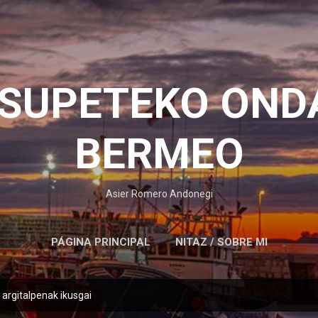
Saltatu eta joan eduki nagusira
OSUPETEKO OND
BERMEO
Asier Romero Andonegi
PÁGINA PRINCIPAL
NITAZ / SOBRE MI
 argitalpenak ikusgai