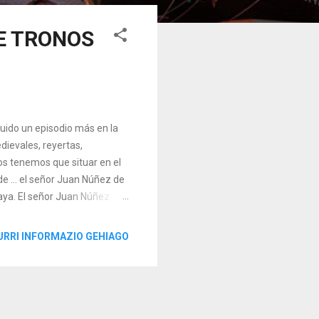
E TRONOS
tuido un episodio más en la
ievales, reyertas,
os tenemos que situar en el
e ... el señor Juan Núñez de
caya. El señor Juan Núñez
os preparativos para la
l de San Juan de
URRI INFORMAZIO GEHIAGO
n la cima del Peñón de San
maciones que tenemos de
ti Johannis de Castiello’.