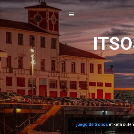
ITS
juego de tronos
etiketa duten
M
e