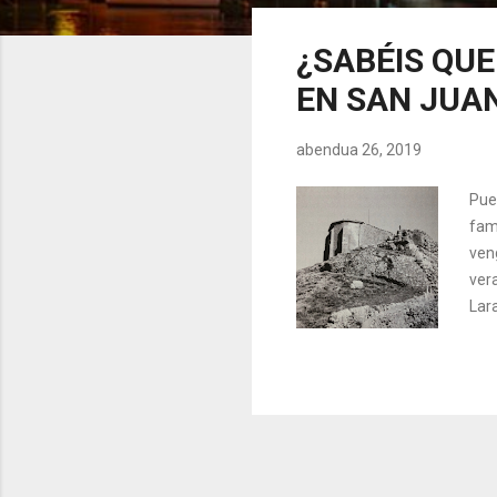
z
u
¿SABÉIS QU
a
EN SAN JUA
k
abendua 26, 2019
Pue
fam
ven
ver
Lar
esta
gue
Gaz
Jua
este
Siga