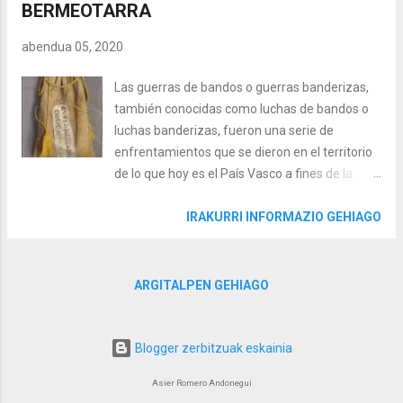
BERMEOTARRA
fijado ya definitivamente el emplazamiento en
la plaza ('Goiko plaza'), y se encargó la
abendua 05, 2020
redacción del proyecto y la dirección de las
obras a los arquitectos y académicos Silvestre
Las guerras de bandos o guerras banderizas,
Pérez y Alejo Miranda. El principal problema
también conocidas como luchas de bandos o
que tenía tanto el ayuntamiento como el
luchas banderizas, fueron una serie de
cabildo eclesiástico de la villa fue el de
enfrentamientos que se dieron en el territorio
encontrar financiación, ya que el proyecto era
de lo que hoy es el País Vasco a fines de la
monstruoso, potente, duro; sin duda estamos
Edad Media. Estos enfrentamientos tuvieron
ante uno de los edificios eclesiásticos más
como protagonistas a los diferentes linajes de
IRAKURRI INFORMAZIO GEHIAGO
importantes del neoclásico de la Península, y ...
la nobleza vasca y cesaron solo con la
imposición de la autoridad real de los Reyes
Católicos. Estas luchas enfrentaron sobre todo
ARGITALPEN GEHIAGO
a la nobleza contra sí misma. Sin duda, esta
circunstancia fue lo más representativo de
estos enfrentamientos. En él, los diferentes
Blogger zerbitzuak eskainia
linajes de la nobleza de los territorios de
Asier Romero Andonegui
Bizkaia, Gipuzkoa, Álava y Navarra se