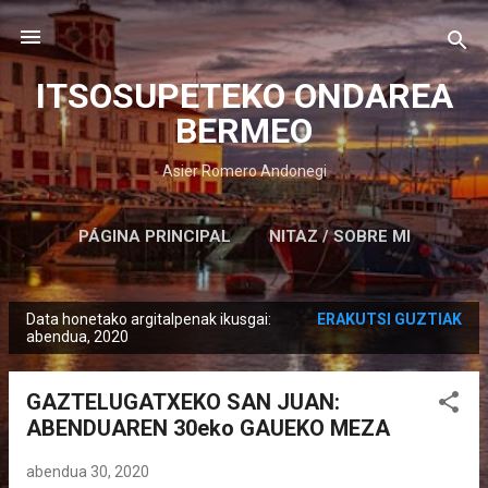
Saltatu eta joan eduki nagusira
ITSOSUPETEKO ONDAREA
BERMEO
Asier Romero Andonegi
PÁGINA PRINCIPAL
NITAZ / SOBRE MI
Data honetako argitalpenak ikusgai:
ERAKUTSI GUZTIAK
M
abendua, 2020
e
z
GAZTELUGATXEKO SAN JUAN:
u
ABENDUAREN 30eko GAUEKO MEZA
a
k
abendua 30, 2020