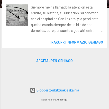
Siempre me ha llamado la atención esta
ermita, su historia, su ubicación, su conexión
con el hospital de San Lázaro, y lo pendiente
que ha estado siempre de un hilo de ser
demolida; pero por suerte sigue ahí, entre
nosotras y nosotros, y con unas posibilidades
enormes de poder convertirse en un elemento
IRAKURRI INFORMAZIO GEHIAGO
de dinamización sociocultural de ese barrio tan
marchoso, y al que tanto aprecio, y de Bermeo
en su conjunto. ¿CUÁNDO SE FUNDÓ?
ARGITALPEN GEHIAGO
Desconocemos la fecha de su fundación y
construcción, pero lo que sí sabemos es que en
1353 ya existía, ya que en ese año se
aprobaron las Ordenanzas de la Cofradía de
Pescadores, y en su capítulo primero ya se
Blogger zerbitzuak eskainia
describía cómo tenían que elegirse a los
Asier Romero Andonegui
mayordomos de la Cofradía: “ Son obligados a
junta el día de San Martín de cada año con