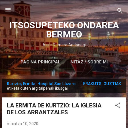
Saltatu eta joan eduki nagusira
ITSOSUPETEKO ONDAREA
BERMEO
Asier Romero Andonegi
PÁGINA PRINCIPAL
NITAZ / SOBRE MI
Kurtzio; Ermita; Hospital San Lázaro
ERAKUTSI GUZTIAK
M
etiketa duten argitalpenak ikusgai
e
z
LA ERMITA DE KURTZIO: LA IGLESIA
u
DE LOS ARRANTZALES
a
k
maiatza 10, 2020