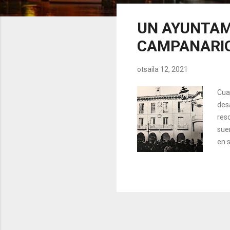
z
u
UN AYUNTAM
a
CAMPANARI
k
otsaila 12, 2021
Cua
des
res
suer
en s
imp
sigl
sin
époc
se d