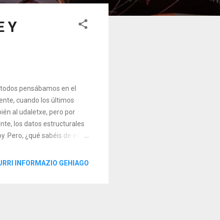
E Y
y todos pensábamos en el
ente, cuando los últimos
én al udaletxe, pero por
nte, los datos estructurales
oy. Pero, ¿qué sabéis de este
e comentado que hasta el
raban en el centro de la villa,
URRI INFORMAZIO GEHIAGO
emos como 'Goiko plaza' en la
María. El resto de edificios