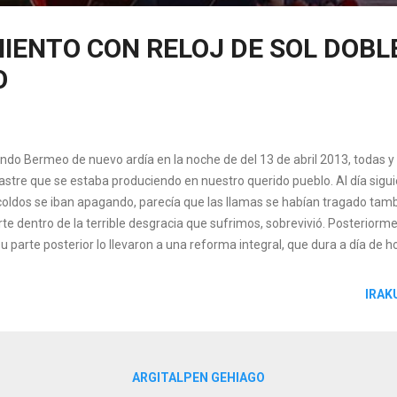
IENTO CON RELOJ DE SOL DOBL
O
ndo Bermeo de nuevo ardía en la noche de del 13 de abril 2013, todas 
astre que se estaba produciendo en nuestro querido pueblo. Al día sigui
coldos se iban apagando, parecía que las llamas se habían tragado tambi
te dentro de la terrible desgracia que sufrimos, sobrevivió. Posteriorme
u parte posterior lo llevaron a una reforma integral, que dura a día de h
ortante edificio municipal? Un poco de historia En otra entrada ya os h
o XVIII, los principales edificios del poder civil y eclesiástico no se encont
IRAK
o en la periferia de la misma. Tened en cuenta que en lo que hoy conoc
a medieval no contaba ni con el ayuntamiento ni con la iglesia de Santa 
istribuían por los arrabales de la villa: Santa Eufemia en e...
ARGITALPEN GEHIAGO