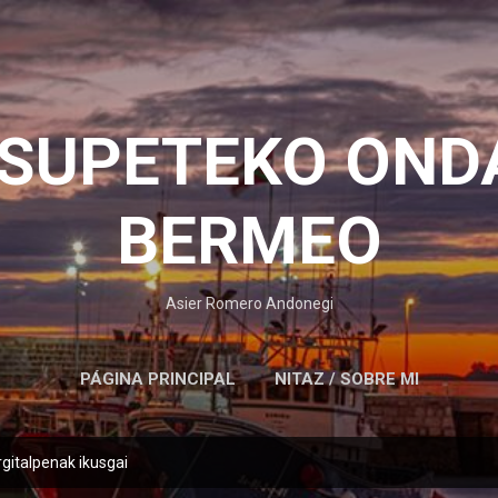
Saltatu eta joan eduki nagusira
OSUPETEKO OND
BERMEO
Asier Romero Andonegi
PÁGINA PRINCIPAL
NITAZ / SOBRE MI
rgitalpenak ikusgai