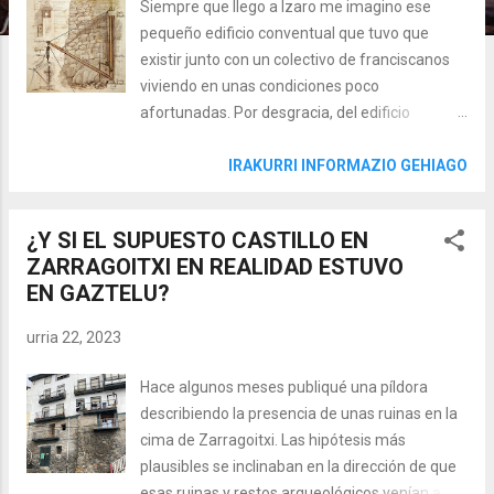
Siempre que llego a Izaro me imagino ese
pequeño edificio conventual que tuvo que
existir junto con un colectivo de franciscanos
viviendo en unas condiciones poco
afortunadas. Por desgracia, del edificio
conventual tan solo nos queda una pequeña
fachada en la que se puede apreciar una
IRAKURRI INFORMAZIO GEHIAGO
ventana en la parte central del paño y algunos
restos externos más, como la base del pozo
¿Y SI EL SUPUESTO CASTILLO EN
para el agua o fragmentos de la calzada y
ZARRAGOITXI EN REALIDAD ESTUVO
escaleras que llegaban hasta la iglesia. Ahora
EN GAZTELU?
bien, en su fachada SE y en la parte inferior,
nos encontramos en el acantilado con los
urria 22, 2023
restos de la escalera de acceso al convento y
una curiosa y desapercibida ménsula de piedra
Hace algunos meses publiqué una píldora
con un orificio cuadrado en su parte central,
describiendo la presencia de unas ruinas en la
¿de qué se trata? ¿tenéis curiosidad? Dentro
cima de Zarragoitxi. Las hipótesis más
video ... ¿Qué datos documentales tenemos
plausibles se inclinaban en la dirección de que
sobre esta escalera? Como os imagináis las
esas ruinas y restos arqueológicos venían a