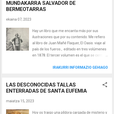
MUNDAKARRA SALVADOR DE
que me intrigan: su autoría, su donación y el
BERMEOTARRAS
misterioso texto del libro. Un poco de historia
Bajo los reinados de Carlos I o Felipe II se
ekaina 07, 2023
produce un verdadero mercado de cuadros
flamencos que burgueses mercadores y
Hay un libro que me encanta más por sus
comerciantes llevan a cabo a través del puerto
ilustraciones que por su contenido. Me refiero
de Bilbao y la feria de Medina del Campo. Sin
al libro de Juan Mañé Flaquer, El Oasis: viaje al
duda, esto explica la gran cantidad de obras
país de los fueros , editado en tres volúmenes
flamencas en templos religiosos, museos y
en 1878. El tercer volumen es el que se centra
colecciones privadas del País Vasco; todo ello
en Bizkaia, y en el mismo se realiza un
corroborado por la ingente cantidad de
recorrido histórico por las distintas poblaciones
IRAKURRI INFORMAZIO GEHIAGO
cuadros flamencos exist...
del territorio acompañado de ilustraciones
geográficas y etnográficas muy dignas.
LAS DESCONOCIDAS TALLAS
Cuando llegamos a la descripción que se
ENTERRADAS DE SANTA EUFEMIA
realiza de Mundaka, además de unas
preciosas ilustraciones de la localidad se
maiatza 15, 2023
describe también una curiosa historia sobre la
hazaña que protagonizó el mundakarra José
Hoy os traigo una píldora cargada de misterio y