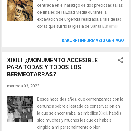
Ramón de Luzarraga, salvando la vida de
centrada en el hallazgo de dos preciosas tallas
varios bermeotarras en una de las peores, sino
de finales de la Edad Media durante la
la peor, Galerna de la historia. La Galerna de
excavación de urgencia realizada a raíz de las
1878 Pues bien, cuando llegamos a la
obras que sufrió la iglesia de Santa Eufemia a
descripción que se realiza de la anteiglesia de
comienzos de este siglo XXI. Además, esta
Mundaka se describe una curiosa historia que
entrada la firmo junto con Jesús Muñíz
IRAKURRI INFORMAZIO GEHIAGO
aconteció en la trágica galerna del ' Sábado de
Petralanda, un auténtico referente en el
Gloria ’ de un 20 de abril de 1878. Se trataba de
estudio de la escultura gótica. ¿Tienes
uno de los temporales m...
XIXILI: ¿MONUMENTO ACCESIBLE
curiosidad? ¿Dispones de tres minutos? Dentro
PARA TODAS Y TODOS LOS
video... El origen de las tallas Como muchas de
BERMEOTARRAS?
las obras que se actualmente se conservan en
Santa Eufemia y Santa María, las
martxoa 03, 2023
protagonistas de nuestra píldora de hoy
procedían seguramente de de la iglesia de
Desde hace dos años, que comenzamos con la
Santa María de la Atalaya. Ya os he explicado
denuncia sobre el estado de conservación en
en otra píldora que el proceso de ruina de la
la que se encontraba la simbólica Xixili, habéis
que debió de ser sin duda la más espectacular
sido muchas y muchos los que os habéis
iglesia de Bizkaia y el consiguiente traslado de
dirigido a mi personalmente o bien