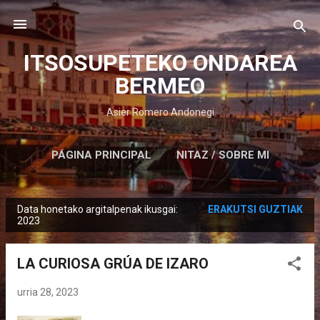
Saltatu eta joan eduki nagusira
ITSOSUPETEKO ONDAREA
BERMEO
Asier Romero Andonegi
PÁGINA PRINCIPAL
NITAZ / SOBRE MI
Data honetako argitalpenak ikusgai:
ERAKUTSI GUZTIAK
M
2023
e
z
LA CURIOSA GRÚA DE IZARO
u
a
urria 28, 2023
k