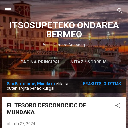
Saltatu eta joan eduki nagusira
ITSOSUPETEKO ONDAREA
BERMEO
Asier Romero Andonegi
PÁGINA PRINCIPAL
NITAZ / SOBRE MI
San Bartolomé; Mundaka
etiketa
ERAKUTSI GUZTIAK
M
duten argitalpenak ikusgai
e
z
EL TESORO DESCONOCIDO DE
u
MUNDAKA
a
k
otsaila 27, 2024