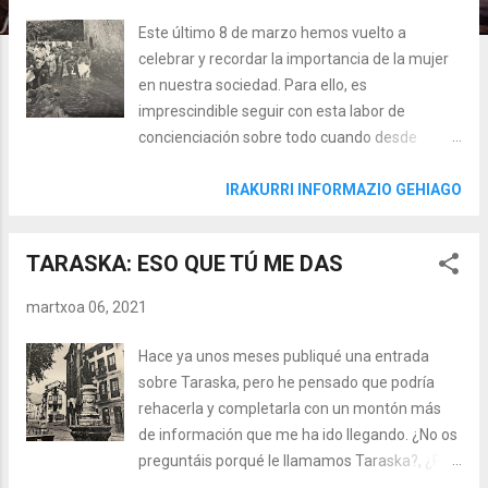
Este último 8 de marzo hemos vuelto a
celebrar y recordar la importancia de la mujer
en nuestra sociedad. Para ello, es
imprescindible seguir con esta labor de
concienciación sobre todo cuando desde
determinados foros, partidos políticos o desde
el fascismo blanqueado, se está intentando
IRAKURRI INFORMAZIO GEHIAGO
transmitir un mensaje sobre la mujer que nos
retrotrae al mejor NODO. Personalmente, me
TARASKA: ESO QUE TÚ ME DAS
vienen a la cabeza mil momentos en los que
recuerdo siempre lo importante que ha sido y
martxoa 06, 2021
sigue siendo la mujer en mi familia: cuidando
de nosotr@s mientras aita estaba en la mar,
Hace ya unos meses publiqué una entrada
educándonos, transmitiéndonos la cultura, la
sobre Taraska, pero he pensado que podría
lengua o gestionando y administrando la casa,
rehacerla y completarla con un montón más
y todo esto en la mayor parte de los casos
de información que me ha ido llegando. ¿No os
mientras trabajaban en la fábrica o en alguna
preguntáis porqué le llamamos Taraska?, ¿Por
salazonera; entonces ¿cuándo dormían?
qué la asociación Txo Hiesa o el Txoko Hurre