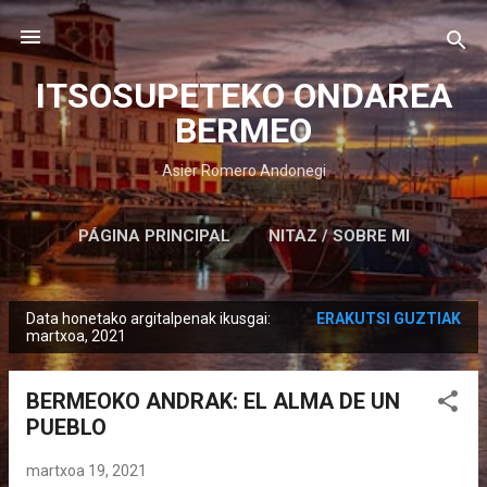
Saltatu eta joan eduki nagusira
ITSOSUPETEKO ONDAREA
BERMEO
Asier Romero Andonegi
PÁGINA PRINCIPAL
NITAZ / SOBRE MI
Data honetako argitalpenak ikusgai:
ERAKUTSI GUZTIAK
M
martxoa, 2021
e
z
BERMEOKO ANDRAK: EL ALMA DE UN
u
PUEBLO
a
k
martxoa 19, 2021