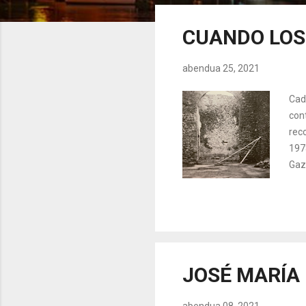
z
u
CUANDO LOS
a
k
abendua 25, 2021
Cad
con
rec
197
Gaz
una 
cal
den
'in
con
JOSÉ MARÍA
abendua 08, 2021