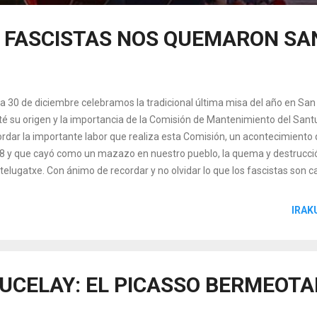
 FASCISTAS NOS QUEMARON SA
a 30 de diciembre celebramos la tradicional última misa del año en San 
té su origen y la importancia de la Comisión de Mantenimiento del Sant
ordar la importante labor que realiza esta Comisión, un acontecimiento
8 y que cayó como un mazazo en nuestro pueblo, la quema y destrucci
telugatxe. Con ánimo de recordar y no olvidar lo que los fascistas son c
píldora que os describe todo lo ocurrido. Dentro video... ¿Quiénes fueron
ificativo de terrorismo 'incontrolado', nos encontramos con un conjunto 
IRAK
unciados y nunca investigados entre 1975 y 1978 en toda Busturialdea. 
controlado' fueron siempre funcionarios, miembros de las llamadas fuer
cretamente del Grupo de Operaciones del Servicio Secreto de Informació
 UCELAY: EL PICASSO BERMEOT