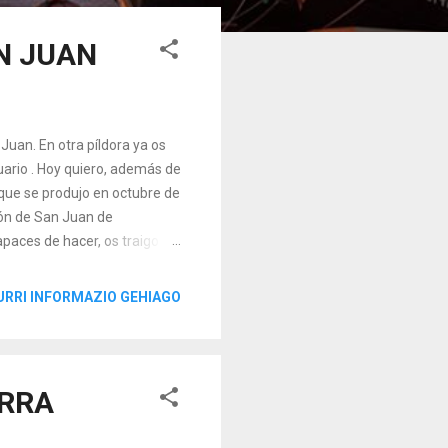
N JUAN
Juan. En otra píldora ya os
uario . Hoy quiero, además de
 que se produjo en octubre de
ón de San Juan de
apaces de hacer, os traigo
 los autores? Bajo el
de acciones violentas, hechos
URRI INFORMAZIO GEHIAGO
Los efectivos del terrorismo
zas de orden público,
n de la Guar...
ARRA