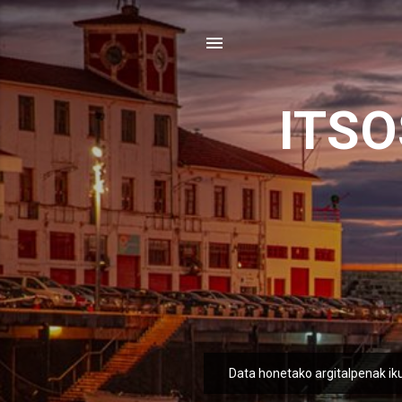
ITS
Data honetako argitalpenak ik
M
e