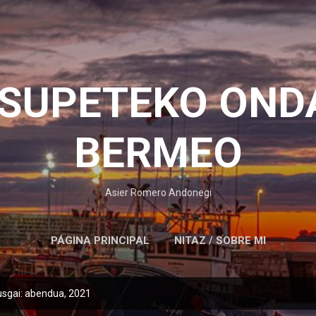
Saltatu eta joan eduki nagusira
OSUPETEKO OND
BERMEO
Asier Romero Andonegi
PÁGINA PRINCIPAL
NITAZ / SOBRE MI
usgai: abendua, 2021