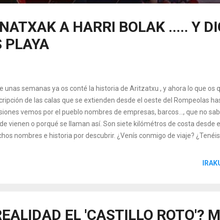
ATXAK A HARRI BOLAK ..... Y D
 PLAYA
e unas semanas ya os conté la historia de Aritzatxu , y ahora lo que os
cripción de las calas que se extienden desde el oeste del Rompeolas ha
siones vemos por el pueblo nombres de empresas, barcos..., que no sabe
de vienen o porqué se llaman así. Son siete kilómétros de costa desde e
hos nombres e historia por descubrir. ¿Venís conmigo de viaje? ¿Tené
os con una píldora txula! 1) Frantzunatxeta o Átxetie (Atxetas) / La Ba
de Landatxu hasta Santa Klara se denominó desde el siglo XVIII, ' Peña
IRAK
taclaraoste '. El nombre de Santa Klara proviene de una ermita que se e
zona donde se localizan actualmente las escaleras de Santa Klara. Esta
lo, ya que al comienzo de las escaleras se encontraba la fuente ' Iruiturri
REALIDAD EL 'CASTILLO ROTO'? 