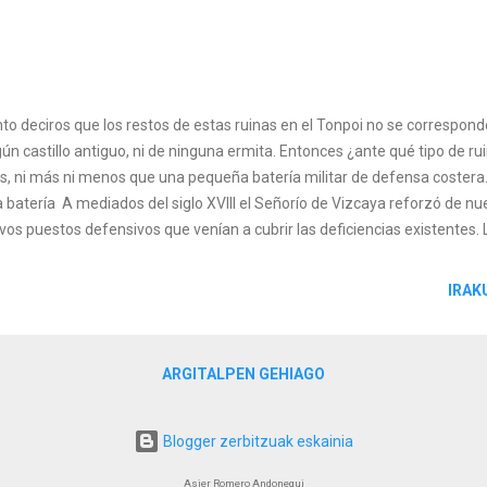
nto deciros que los restos de estas ruinas en el Tonpoi no se correspond
gún castillo antiguo, ni de ninguna ermita. Entonces ¿ante qué tipo de r
s, ni más ni menos que una pequeña batería militar de defensa costera
 batería A mediados del siglo XVIII el Señorío de Vizcaya reforzó de nu
vos puestos defensivos que venían a cubrir las deficiencias existentes. 
opoderosa flota inglesa rondando por la costa como consecuencia de la
riaca obligó al Señorío a fortalecer la costa con más puestos militares.
IRAK
-1743 se encargó al ingeniero militar Jaime Sycre el diseño de una serie
ral vizcaíno, entre ellas la del Tonpoi de Bermeo. En la actualidad, tan 
ueña construcción que parece corresponder a la casa de los carabineros, 
ARGITALPEN GEHIAGO
Blogger zerbitzuak eskainia
Asier Romero Andonegui