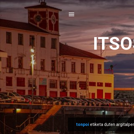
ITS
tonpoi
etiketa duten argitalpe
M
e