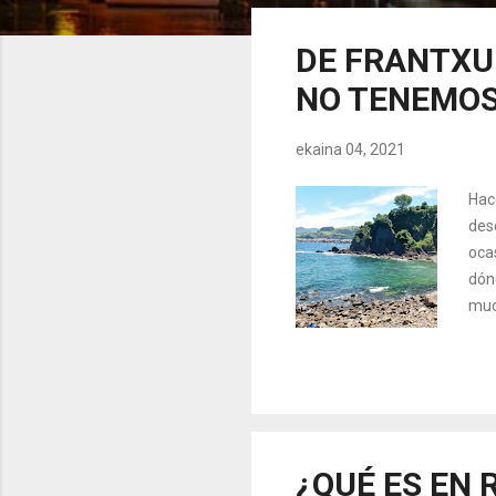
z
u
DE FRANTXUN
a
NO TENEMOS
k
ekaina 04, 2021
Hac
des
oca
dón
muc
vam
des
San
la 
pueb
¿QUÉ ES EN 