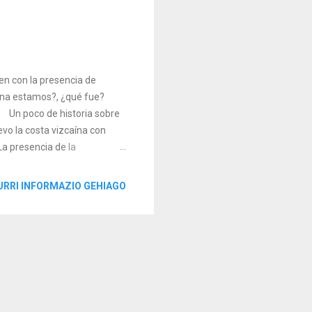
en con la presencia de
uina estamos?, ¿qué fue?
. Un poco de historia sobre
evo la costa vizcaína con
La presencia de la
 Guerra de Sucesión
 En este contexto, entre
URRI INFORMAZIO GEHIAGO
 de fortificaciones en el
solo quedan unas ruinas de una
j...