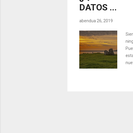
DATOS ...
abendua 26, 2019
Sie
nin
Pue
esta
nue
tod
Aust
1742
lito
peq