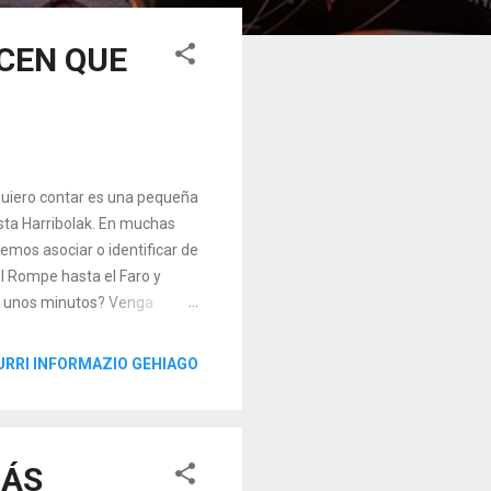
ICEN QUE
 quiero contar es una pequeña
sta Harribolak. En muchas
mos asociar o identificar de
l Rompe hasta el Faro y
is unos minutos? Venga
ñera La zona que se extiende
s de Santaclara o
URRI INFORMAZIO GEHIAGO
ncontraba en dicho lugar, en
 zona era muy conocida en el
dxe ', ...
MÁS