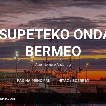
Saltatu eta joan eduki nagusira
OSUPETEKO OND
BERMEO
Asier Romero Andonegi
PÁGINA PRINCIPAL
NITAZ / SOBRE MI
nak ikusgai