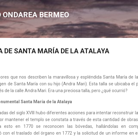
Saltatu eta joan eduki nagusira
O ONDAREA BERMEO
A DE SANTA MARÍA DE LA ATALAYA
adores que nos describen la maravillosa y espléndida Santa María de la
n de Santa María con su hijo (Andra Mari). Esta talla se ubicaba el pa
vés de la calle Andra Mari. Era una preciosa talla, pero ¿qué ocurrió?
numental Santa María de la Atalaya
adas del siglo XVIII hubo diferentes acciones para intentar reconstruir 
or mantener el templo se constata a través de esta cantidad de obras 
 a esto en 1770 se reconocen las bóvedas, hallándolas en comp
on el traslado del órgano en 1772 y la solicitud de un informe en e