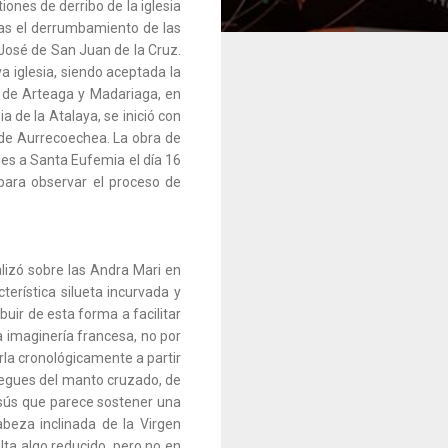
ones de derribo de la iglesia
tras el derrumbamiento de las
y José de San Juan de la Cruz.
a iglesia, siendo aceptada la
a de Arteaga y Madariaga, en
a de la Atalaya, se inició con
l de Aurrecoechea. La obra de
ales a Santa Eufemia el día 16
ara observar el proceso de
lizó sobre las Andra Mari en
terística silueta incurvada y
buir de esta forma a facilitar
la imaginería francesa, no por
rla cronológicamente a partir
iegues del manto cruzado, de
esús que parece sostener una
beza inclinada de la Virgen
ta algo reducido, pero no en