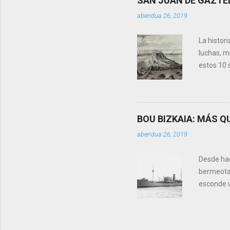
SAN JUAN DE GAZTE
Este prim
abendua 26, 2019
llevaban 
sondeo co
La histor
luchas, mi
estos 10 
Bermeo. Y
¿PORQUÉ 
encontram
decapitad
BOU BIZKAIA: MÁS 
Herodes t
abendua 26, 2019
‘crónicas
localidad
Desde hac
bermeotar
esconde 
Marina de
durante l
lehendaka