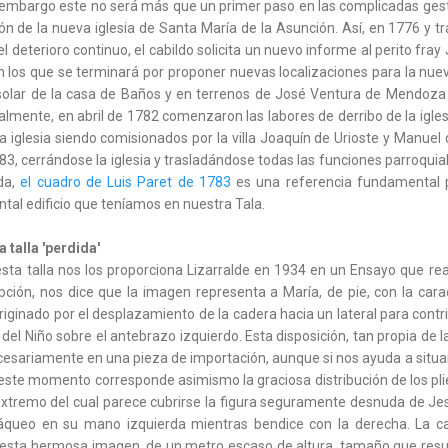
 embargo este no será más que un primer paso en las complicadas gesti
ión de la nueva iglesia de Santa María de la Asunción. Así, en 1776 y 
 el deterioro continuo, el cabildo solicita un nuevo informe al perito fra
 los que se terminará por proponer nuevas localizaciones para la nuev
 solar de la casa de Baños y en terrenos de José Ventura de Mendoz
lmente, en abril de 1782 comenzaron las labores de derribo de la iglesi
 la iglesia siendo comisionados por la villa Joaquín de Urioste y Manue
1783, cerrándose la iglesia y trasladándose todas las funciones parroqui
da,
el cuadro de Luis Paret de 1783
es una referencia fundamental p
al edificio que teníamos en nuestra Tala.
 talla 'perdida'
sta talla nos los proporciona Lizarralde en 1934 en un Ensayo que rea
pción, nos dice que la imagen representa a María, de pie, con la carac
iginado por el desplazamiento de la cadera hacia un lateral para contri
 del Niño sobre el antebrazo izquierdo. Esta disposición, tan propia de 
ecesariamente en una pieza de importación, aunque si nos ayuda a situa
A este momento corresponde asimismo la graciosa distribución de los pl
 extremo del cual parece cubrirse la figura seguramente desnuda de J
rráqueo en su mano izquierda mientras bendice con la derecha. La ca
sta hermosa imagen, de un metro escaso de altura, tamaño que resul