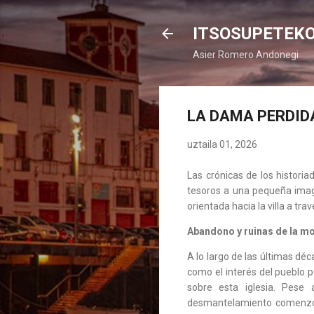
ITSOSUPETEK
Asier Romero Andonegi
LA DAMA PERDID
uztaila 01, 2026
Las crónicas de los histori
tesoros a una pequeña image
orientada hacia la villa a tra
Abandono y ruinas de la mo
A lo largo de las últimas déc
como el interés del pueblo p
sobre esta iglesia. Pese
desmantelamiento comenzó c