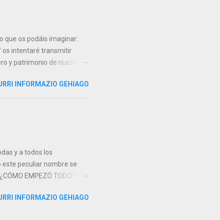
 (lideradas por Eniepsa) que
dusa' y comenzar el segundo
o que os podáis imaginar:
’ os intentaré transmitir
ero y patrimonio de nuestro
r por el nombre...
URRI INFORMAZIO GEHIAGO
a. Por una parte nos
to Juan el Bautista que fue
 a la hija de Herodíades.
erpo y la cabeza. Las
itudes, llegó hasta la
odas y a todos los
o este peculiar nombre se
sta. ¿CÓMO EMPEZÓ TODO? La
al creada en octubre de 1936,
URRI INFORMAZIO GEHIAGO
dirigida por el propio
 República en sus misiones