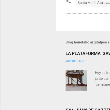
Santa María Atalaya
Blog honetako argitalpen 
LA PLATAFORMA 'GAV
abuztua 25, 2021
Hoy os tr
junto con
permanent
sunsets 
remolcada
procedent
mejores c