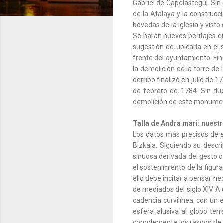
Gabriel de Capelastegui. Sin
de la Atalaya y la construcc
bóvedas de la iglesia y visto
Se harán nuevos peritajes en
sugestión de ubicarla en el
frente del ayuntamiento. Fina
la demolición de la torre de
derribo finalizó en julio de 
de febrero de 1784. Sin du
demolición de este monument
Talla de Andra mari: nuestra
Los datos más precisos de e
Bizkaia. Siguiendo su descri
sinuosa derivada del gesto or
el sostenimiento de la figura
ello debe incitar a pensar n
de mediados del siglo XIV. 
cadencia curvilínea, con un
esfera alusiva al globo te
complementa los rasgos de e