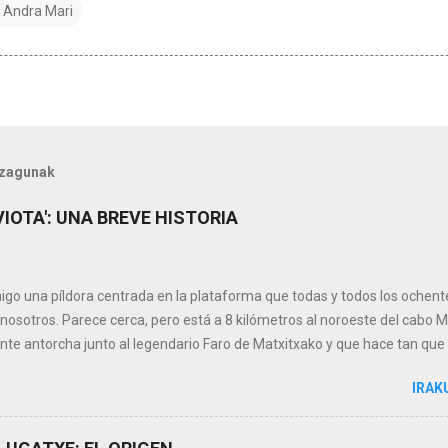
; Andra Mari
ezagunak
IOTA': UNA BREVE HISTORIA
aigo una píldora centrada en la plataforma que todas y todos los ochen
 nosotros. Parece cerca, pero está a 8 kilómetros al noroeste del cabo 
e antorcha junto al legendario Faro de Matxitxako y que hace tan que
sean tan sumamente especiales. Todo empezó con la 'Medusa' A prime
IRAK
 por los supplies o buques de apoyo 'Aquamarine 501' y 'Charo del mar'
e del Golfo de Valencia la plataforma 'Medusa'. La situaron en la zona
ondiciones para la explotación de gas. La primera perforación ya dio re