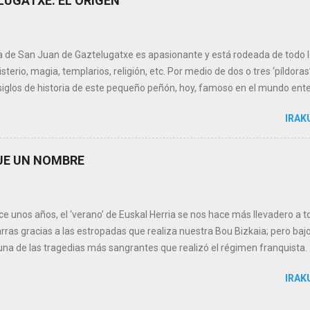
LUGATXE: EL ORIGEN
er descubrimiento levantó gran expectación y el consorcio de empresas
estas prospecciones decidió prologar la estancia de la plataforma 'Me
nocido como V...
ia de San Juan de Gaztelugatxe es apasionante y está rodeada de todo l
sterio, magia, templarios, religión, etc. Por medio de dos o tres ‘píldoras
siglos de historia de este pequeño peñón, hoy, famoso en el mundo ent
 como este mes celebramos la festividad de San Juan, vamos a empeza
IRAK
SE LLAMA SAN JUAN DE GAZTELUGATXE? Bien, la explicación es sencill
os con San Juan y por otra Gaztelugatxe. San Juan hace alusión al san
o por orden de Herodes y su cabeza, colocada en una bandeja, entregada
QUE UN NOMBRE
emiendo la resurrección del Bautista mandó sepultar por separado el cu
-leyendas’ medievales suponen que la cabeza, después de múltiples vicis
 aquitana de Saint-Jean-d’Angély, cerca de La Rochelle, ...
e unos años, el ‘verano’ de Euskal Herria se nos hace más llevadero a t
ras gracias a las estropadas que realiza nuestra Bou Bizkaia; pero baj
una de las tragedias más sangrantes que realizó el régimen franqui
 Guerra Auxiliar de Euskadi (Euzko Itsas Gudarostea) fue la fuerza nav
IRAK
a Guerra Civil Española, por la Consejería de Defensa del Gobierno Vasco, 
ri José Antonio Agirre, como complemento a la Marina de Guerra de la