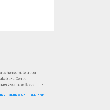
teros hemos visto crecer
Matxitxako. Con su
 nuestros maravillosos
ros de mayo de 1980,
URRI INFORMAZIO GEHIAGO
, arribó a nuestras costas
 geológica que presentaba las
sultados muy satisfactorios.