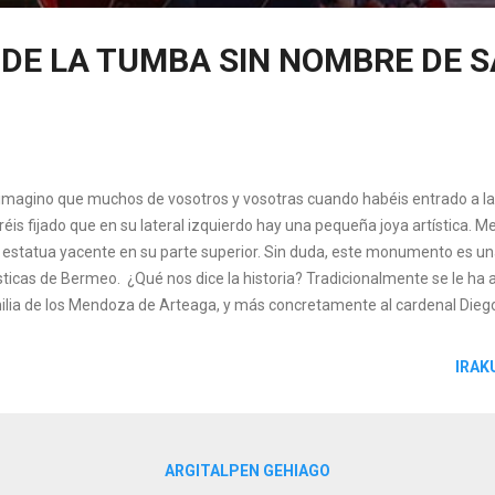
 DE LA TUMBA SIN NOMBRE DE 
imagino que muchos de vosotros y vosotras cuando habéis entrado a la 
éis fijado que en su lateral izquierdo hay una pequeña joya artística. M
 estatua yacente en su parte superior. Sin duda, este monumento es un
ísticas de Bermeo. ¿Qué nos dice la historia? Tradicionalmente se le ha 
ilia de los Mendoza de Arteaga, y más concretamente al cardenal Die
uso le dedicamos una calle a finales del XIX, que es la 'Mokoneko aldat
el Txiriboga hasta la Lamera. ¡Pues NO! En este sepulcro no está este ca
IRAK
doza (que no los Mendoza Arteaga) a lo largo de la historia ha tenido 
zález de Mendoza y Diego Hurtado de Mendoza; y ambos ni nacieron y 
alidad. Además, los dos cuentan con bellos sepulcros. Pedro González 
.
ARGITALPEN GEHIAGO