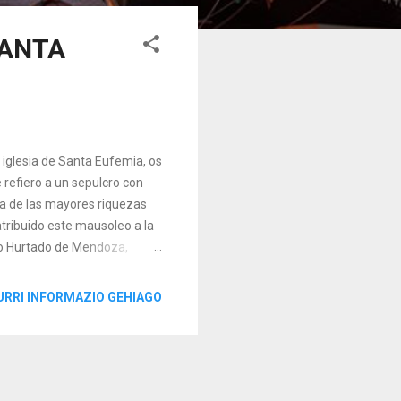
SANTA
iglesia de Santa Eufemia, os
e refiero a un sepulcro con
a de las mayores riquezas
atribuido este mausoleo a la
go Hurtado de Mendoza,
za' que desde Arostegi baja
rdenal. La familia de los
URRI INFORMAZIO GEHIAGO
dos cardenales, Pedro
murieron en nuestra
de Mendoza está enterrado