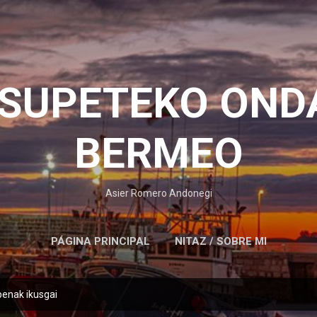
Saltatu eta joan eduki nagusira
OSUPETEKO OND
BERMEO
Asier Romero Andonegi
PÁGINA PRINCIPAL
NITAZ / SOBRE MI
penak ikusgai