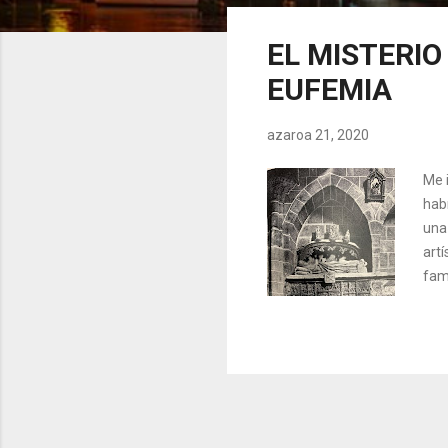
z
u
EL MISTERIO
a
EUFEMIA
k
azaroa 21, 2020
Me 
habr
una
art
fam
incl
por 
Men
Gon
loc
en ..