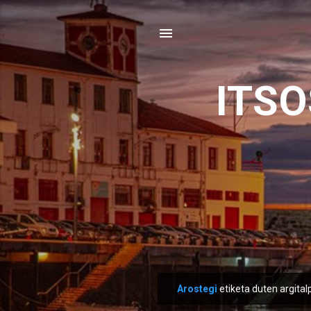
ITS
Arostegi
etiketa duten argital
M
e