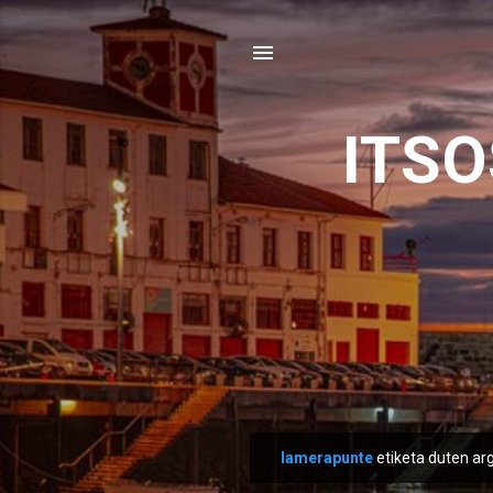
ITS
lamerapunte
etiketa duten arg
M
e