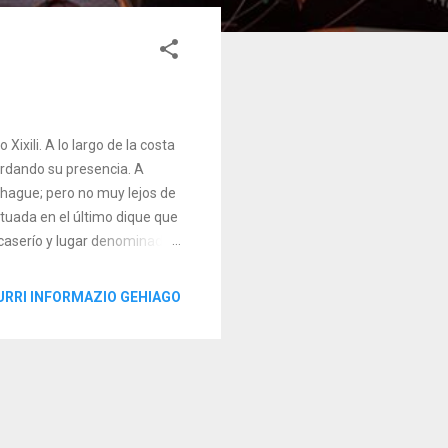
xili. A lo largo de la costa
cordando su presencia. A
hague; pero no muy lejos de
situada en el último dique que
 caserío y lugar denominado
rrantzales de Bermeo cuando
ciosa locura de cuatro
URRI INFORMAZIO GEHIAGO
(químico), Barón de Oña (jefe
e perpetuar las leyendas de
ara a es...