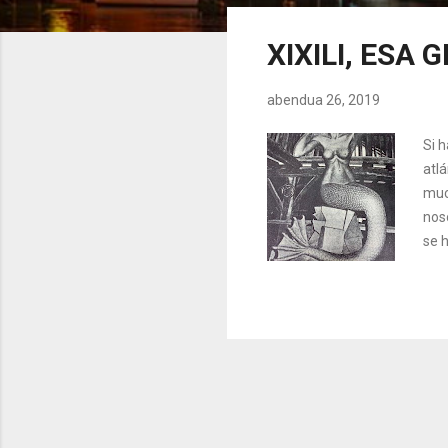
z
u
XIXILI, ESA
a
k
abendua 26, 2019
Si 
atlá
muc
noso
se 
Lam
pas
per
de 
lam