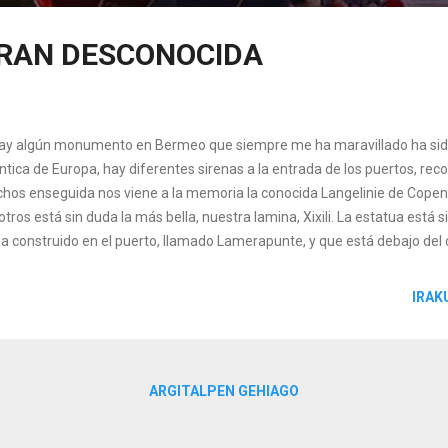
 GRAN DESCONOCIDA
hay algún monumento en Bermeo que siempre me ha maravillado ha sido Xi
ntica de Europa, hay diferentes sirenas a la entrada de los puertos, re
hos enseguida nos viene a la memoria la conocida Langelinie de Copen
tros está sin duda la más bella, nuestra lamina, Xixili. La estatua está 
ha construido en el puerto, llamado Lamerapunte, y que está debajo del
iaran, lugar muy relacionado con uno de los lugares temidos por los a
aban frente al mismo. La historia de poner esta estatua surge de la pre
IRAK
sonas: De la Torre (arquitecto), Jesús Axpe (médico), Pedro Etxebarria 
puertos) e Iñaki Markaida (fotógrafo) que se plantearon la posibilidad d
inak de Lamiaran mediante la colocación de una escultura que represent
ARGITALPEN GEHIAGO