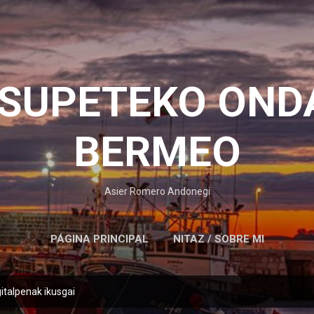
Saltatu eta joan eduki nagusira
OSUPETEKO OND
BERMEO
Asier Romero Andonegi
PÁGINA PRINCIPAL
NITAZ / SOBRE MI
italpenak ikusgai