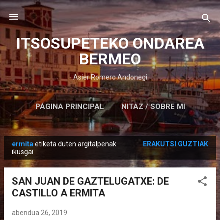
Saltatu eta joan eduki nagusira
ITSOSUPETEKO ONDAREA
BERMEO
Asier Romero Andonegi
PÁGINA PRINCIPAL
NITAZ / SOBRE MI
ermita
etiketa duten argitalpenak
ERAKUTSI GUZTIAK
M
ikusgai
e
z
SAN JUAN DE GAZTELUGATXE: DE
u
CASTILLO A ERMITA
a
k
abendua 26, 2019