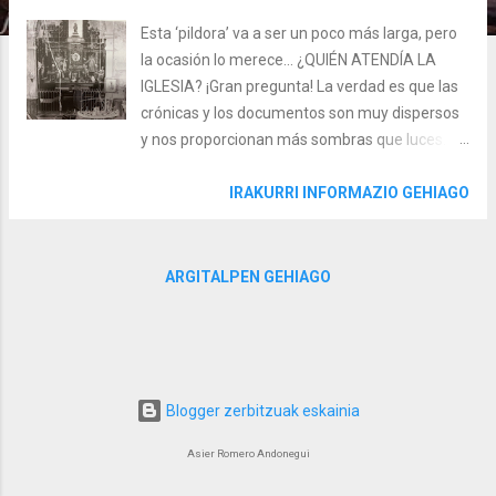
Esta ‘pildora’ va a ser un poco más larga, pero
la ocasión lo merece... ¿QUIÉN ATENDÍA LA
IGLESIA? ¡Gran pregunta! La verdad es que las
crónicas y los documentos son muy dispersos
y nos proporcionan más sombras que luces.
Con todo, os puedo aportar varias pistas.
Parece ser que la iglesia de San Juan desde su
IRAKURRI INFORMAZIO GEHIAGO
creación a mediados del siglo XI estuvo
atendida por sacerdotes o bien de la Diócesis
de Calahorra o bien por clérigos
ARGITALPEN GEHIAGO
pertenecientes a algún tipo de orden religiosa.
Así, diferentes documentos de los siglos XII, XIII
y XIV nos aluden a la presencia de dominicos,
templarios o premostratenses en San Juan;
ahora bien, estas referencias no son
Blogger zerbitzuak eskainia
concluyentes por lo que hay que tratarlas con
Asier Romero Andonegui
reservas. Más entidad me genera un
documento de finales del siglo XV en el que se