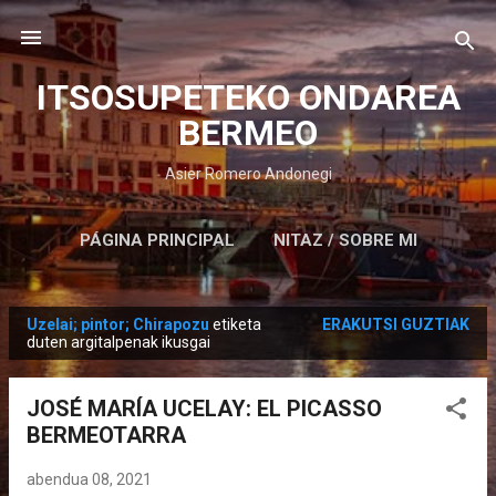
Saltatu eta joan eduki nagusira
ITSOSUPETEKO ONDAREA
BERMEO
Asier Romero Andonegi
PÁGINA PRINCIPAL
NITAZ / SOBRE MI
Uzelai; pintor; Chirapozu
etiketa
ERAKUTSI GUZTIAK
M
duten argitalpenak ikusgai
e
z
JOSÉ MARÍA UCELAY: EL PICASSO
u
BERMEOTARRA
a
k
abendua 08, 2021