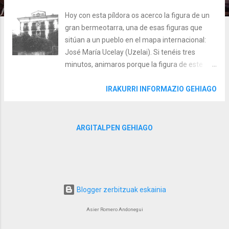
Hoy con esta píldora os acerco la figura de un
gran bermeotarra, una de esas figuras que
sitúan a un pueblo en el mapa internacional:
José María Ucelay (Uzelai). Si tenéis tres
minutos, animaros porque la figura de este
pintor es maravillosa. ¿Quién fue José María
Ucelay? Este pintor bermeotarra universal
IRAKURRI INFORMAZIO GEHIAGO
nació el día de Todos los Santos de 1903 en la
casa solar de los Uriarte-Zurbituaga. Un
precioso palacete que estaba colindante a la
ARGITALPEN GEHIAGO
Torre Ercilla y que en su parte trasera tenía un
precioso jardín que llegaba hasta el ábside de
la nueva iglesia de Santa María. Por cierto,
podéis ver este palacete en el cuadro de Paret.
Nuestro José María es hijo de José Clemente
Blogger zerbitzuak eskainia
de Ucelay e Isasi y de María Concepción de
Asier Romero Andonegui
Uriarte y Chirapozu. Este matrimonio tuvo tres
hijos: nuestro José María (1903), Antonio