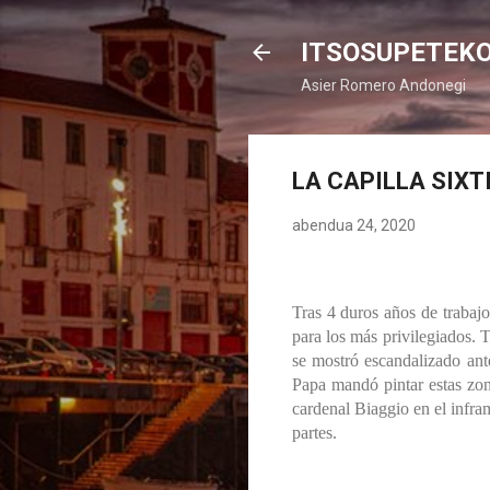
ITSOSUPETEK
Asier Romero Andonegi
LA CAPILLA SIXT
abendua 24, 2020
Tras 4 duros años de trabajo
para los más privilegiados.
se mostró escandalizado ante
Papa mandó pintar estas zon
cardenal Biaggio en el infr
partes.