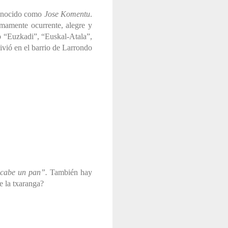
conocido como
Jose Komentu
.
umamente ocurrente, alegre y
mo “Euzkadi”, “Euskal-Atala”,
ivió en el barrio de Larrondo
e cabe un pan”.
También hay
e la txaranga?