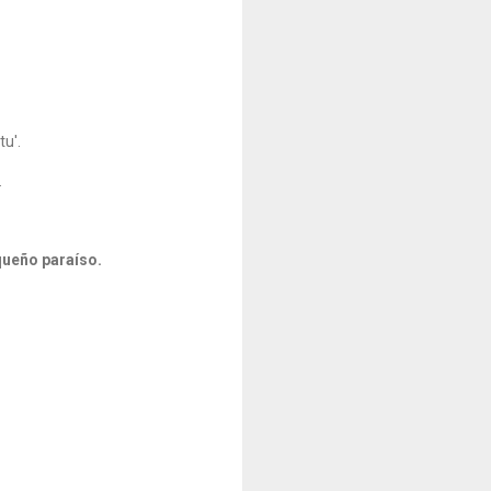
tu'.
.
queño paraíso.