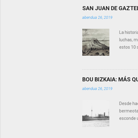
mejores c
SAN JUAN DE GAZTE
Este prim
abendua 26, 2019
llevaban 
sondeo co
La histor
luchas, mi
estos 10 
Bermeo. Y
¿PORQUÉ 
encontram
decapitad
BOU BIZKAIA: MÁS 
Herodes t
abendua 26, 2019
‘crónicas
localidad
Desde hac
bermeotar
esconde 
Marina de
durante l