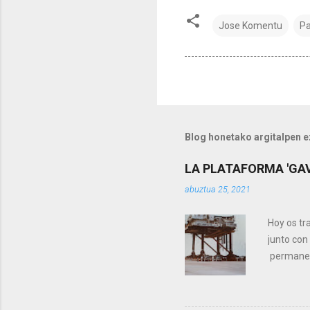
Jose Komentu
Pa
Blog honetako argitalpen 
LA PLATAFORMA 'GAV
abuztua 25, 2021
Hoy os tr
junto con
permanent
sunsets 
remolcada
procedent