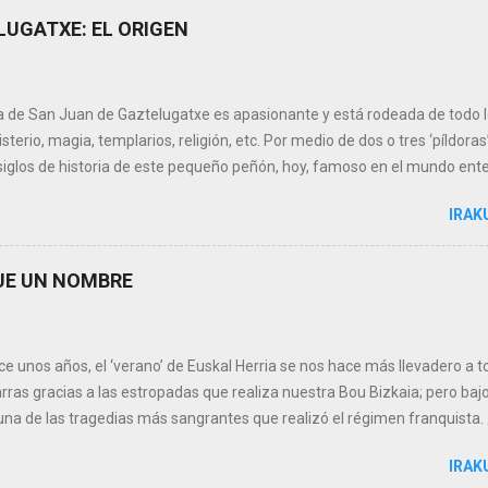
ondiciones para la explotación de gas. La primera perforación ya dio re
LUGATXE: EL ORIGEN
er descubrimiento levantó gran expectación y el consorcio de empresas
estas prospecciones decidió prologar la estancia de la plataforma 'Me
nocido como V...
ia de San Juan de Gaztelugatxe es apasionante y está rodeada de todo l
sterio, magia, templarios, religión, etc. Por medio de dos o tres ‘píldoras
siglos de historia de este pequeño peñón, hoy, famoso en el mundo ent
 como este mes celebramos la festividad de San Juan, vamos a empeza
IRAK
SE LLAMA SAN JUAN DE GAZTELUGATXE? Bien, la explicación es sencill
os con San Juan y por otra Gaztelugatxe. San Juan hace alusión al san
o por orden de Herodes y su cabeza, colocada en una bandeja, entregada
QUE UN NOMBRE
emiendo la resurrección del Bautista mandó sepultar por separado el cu
-leyendas’ medievales suponen que la cabeza, después de múltiples vicis
 aquitana de Saint-Jean-d’Angély, cerca de La Rochelle, ...
e unos años, el ‘verano’ de Euskal Herria se nos hace más llevadero a t
ras gracias a las estropadas que realiza nuestra Bou Bizkaia; pero baj
una de las tragedias más sangrantes que realizó el régimen franqui
 Guerra Auxiliar de Euskadi (Euzko Itsas Gudarostea) fue la fuerza nav
IRAK
a Guerra Civil Española, por la Consejería de Defensa del Gobierno Vasco, 