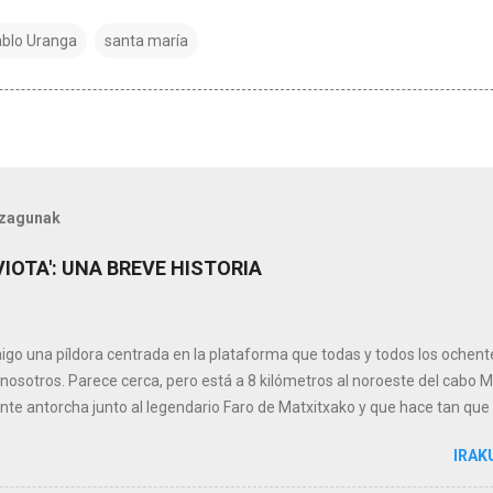
blo Uranga
santa maría
ezagunak
IOTA': UNA BREVE HISTORIA
aigo una píldora centrada en la plataforma que todas y todos los ochen
 nosotros. Parece cerca, pero está a 8 kilómetros al noroeste del cabo 
e antorcha junto al legendario Faro de Matxitxako y que hace tan que
sean tan sumamente especiales. Todo empezó con la 'Medusa' A prime
IRAK
 por los supplies o buques de apoyo 'Aquamarine 501' y 'Charo del mar'
e del Golfo de Valencia la plataforma 'Medusa'. La situaron en la zona