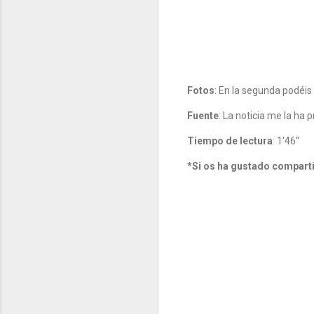
Fotos
: En la segunda podéis
Fuente
: La noticia me la h
Tiempo de lectura
: 1'46''
*Si os ha gustado comparti