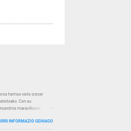
teros hemos visto crecer
Matxitxako. Con su
 nuestros maravillosos
ros de mayo de 1980,
URRI INFORMAZIO GEHIAGO
, arribó a nuestras costas
 geológica que presentaba las