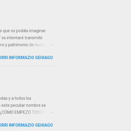
sultados muy satisfactorios.
 (lideradas por Eniepsa) que
dusa' y comenzar el segundo
o que os podáis imaginar:
’ os intentaré transmitir
ero y patrimonio de nuestro
r por el nombre...
URRI INFORMAZIO GEHIAGO
a. Por una parte nos
to Juan el Bautista que fue
 a la hija de Herodíades.
erpo y la cabeza. Las
itudes, llegó hasta la
odas y a todos los
o este peculiar nombre se
sta. ¿CÓMO EMPEZÓ TODO? La
al creada en octubre de 1936,
URRI INFORMAZIO GEHIAGO
dirigida por el propio