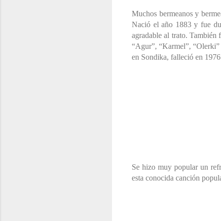
Muchos bermeanos y bermean
Nació el año 1883 y fue dur
agradable al trato. También 
“Agur”, “Karmel”, “Olerki” a
en Sondika, falleció en 197
Se hizo muy popular un ref
esta conocida canción popula