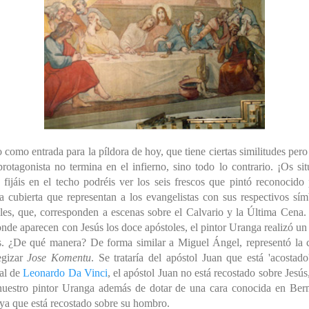
o como entrada para la píldora de hoy, que tiene ciertas similitudes p
rotagonista no termina en el infierno, sino todo lo contrario. ¡Os sit
 fijáis en el techo podréis ver los seis frescos que pintó reconocido
la cubierta que representan a los evangelistas con sus respectivos sí
rales, que, corresponden a escenas sobre el Calvario y la Última Cena
nde aparecen con Jesús los doce apóstoles, el pintor Uranga realizó u
s. ¿De qué manera? De forma similar a Miguel Ángel
, representó la 
egizar
Jose Komentu
. Se trataría del apóstol Juan que está 'acostad
nal de
Leonardo Da Vinci
, el apóstol Juan no está recostado sobre Jesú
nuestro pintor Uranga además de dotar de una cara conocida en Berme
 ya que está recostado sobre su hombro.