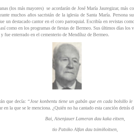
as (los más mayores) se acordarán de José María Jauregizar, más 
ante muchos años sacristán de la iglesia de Santa María. Persona s
fue un destacado cantor en el coro parroquial. Escribía en revistas co
sí como en los programas de fiestas de Bermeo. Sus últimos días los v
6 y fue enterrado en el cementerio de Mendíluz de Bermeo.
rán que decía:
“Jose konbentu tiene un gabán que en cada bolsillo l
r en la que se le menciona. ¿Quién no ha cantado esta canción detrás d
Bai, Aisenjauer Lameran dau kaka eitxen,
tio Patxiko Alfan dau tximiñoitxen,