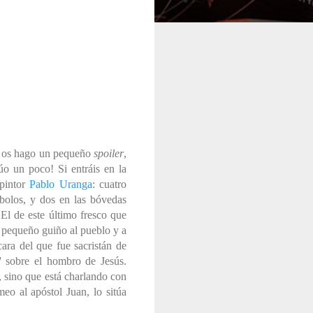
ero os hago un pequeño
spoiler
,
úo un poco! Si entráis en la
 pintor
Pablo Uranga
: cuatro
mbolos, y dos en las bóvedas
.
El de este último fresco que
n pequeño
guiño al pueblo y a
cara del
que fue sacristán de
o' sobre el hombro de Jesús.
s, sino que está charlando con
o al apóstol Juan, lo sitúa