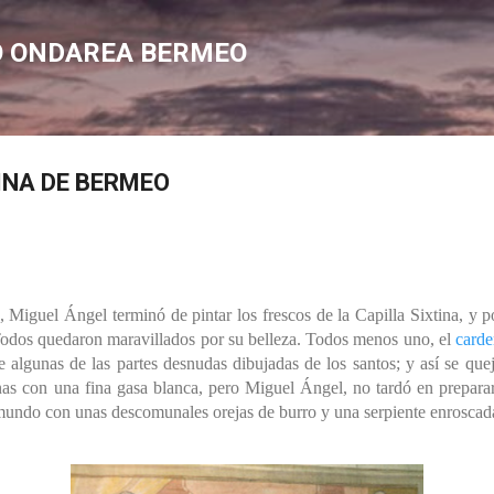
Saltatu eta joan eduki nagusira
O ONDAREA BERMEO
INA DE BERMEO
, Miguel Ángel terminó de pintar los frescos de la Capilla Sixtina, y po
 Todos quedaron maravillados por su belleza. Todos menos uno, el
carde
 algunas de las partes desnudas dibujadas de los santos; y así se quej
as con una fina gasa blanca, pero Miguel Ángel, no tardó en preparar s
amundo con unas descomunales orejas de burro y una serpiente enroscad