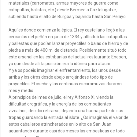
materiales (carromatos, armas mayores de guerra como
catapultas, balistas, etc.) desde Bermeo a Gaztelugatxe,
subiendo hasta el alto de Burgoa y bajando hasta San Pelayo.
Aquí es donde comienza la épica. El rey castellano llegó a las
cercanías del peñón en junio de 1334 y allí situó las catapultas
y ballestas que podían lanzar proyectiles o balas de hierro y de
piedra a más de 400 m. de distancia. Posiblemente situó todo
este arsenal en las estribanías del actual restaurante Eneperi,
ya que desde allí la posición era la idónea para atacar.
Y ya os podéis imaginar el enfrentamiento, los unos desde
arriba y los otros desde abajo arrojándose todo tipo de
proyectiles. El asedio y las continuas escaramuzas duraron
mes y medio.
A principios del mes de julio, el rey Alfonso XI, viendo la
dificultad orográfica, y la energía de los combatientes
vizcaínos, decidió retirarse, dejando una buena parte de sus
tropas guardando la entrada al islote. ¿Os imagináis el valor de
estos caballeros atrincherados en lo alto de San Juan
aguantando durante casi dos meses las embestidas de todo