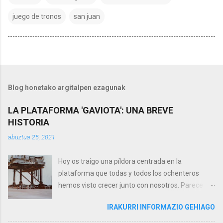
juego de tronos
san juan
Blog honetako argitalpen ezagunak
LA PLATAFORMA 'GAVIOTA': UNA BREVE
HISTORIA
abuztua 25, 2021
Hoy os traigo una píldora centrada en la
plataforma que todas y todos los ochenteros
hemos visto crecer junto con nosotros. Parece
cerca, pero está a 8 kilómetros al noroeste del
IRAKURRI INFORMAZIO GEHIAGO
cabo Matxitxako. Con su permanente antorcha
junto al legendario Faro de Matxitxako y que hace