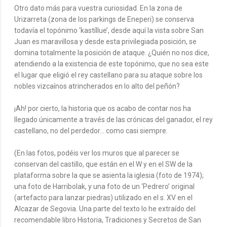
Otro dato más para vuestra curiosidad. En la zona de
Urizarreta (zona de los parkings de Eneperi) se conserva
todavía el topónimo ‘kastíllue’, desde aquí la vista sobre San
Juan es maravillosa y desde esta privilegiada posición, se
domina totalmente la posición de ataque. ¿Quién no nos dice,
atendiendo a la existencia de este topónimo, que no sea este
el lugar que eligió el rey castellano para su ataque sobre los
nobles vizcaínos atrincherados en lo alto del peñón?
¡Ah! por cierto, la historia que os acabo de contar nos ha
llegado únicamente a través de las crónicas del ganador, el rey
castellano, no del perdedor... como casi siempre.
(En las fotos, podéis ver los muros que al parecer se
conservan del castillo, que están en el W y en el SW de la
plataforma sobre la que se asienta la iglesia (foto de 1974);
una foto de Harribolak, y una foto de un ‘Pedrero’ original
(artefacto para lanzar piedras) utilizado en el s. XV en el
Alcazar de Segovia. Una parte del texto lo he extraído del
recomendable libro Historia, Tradiciones y Secretos de San