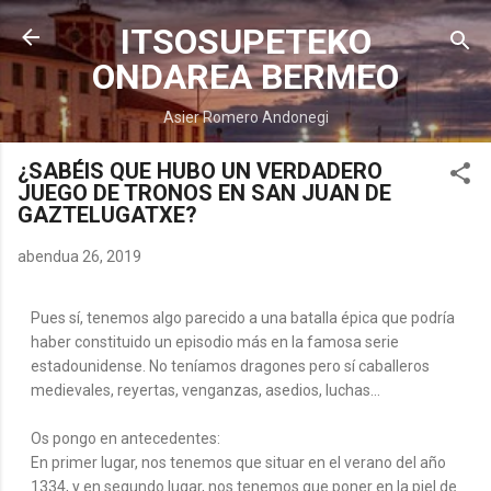
Saltatu eta joan eduki nagusira
ITSOSUPETEKO
ONDAREA BERMEO
Asier Romero Andonegi
¿SABÉIS QUE HUBO UN VERDADERO
JUEGO DE TRONOS EN SAN JUAN DE
GAZTELUGATXE?
abendua 26, 2019
Pues sí, tenemos algo parecido a una batalla épica que podría
haber constituido un episodio más en la famosa serie
estadounidense. No teníamos dragones pero sí caballeros
medievales, reyertas, venganzas, asedios, luchas...
Os pongo en antecedentes:
En primer lugar, nos tenemos que situar en el verano del año
1334, y en segundo lugar, nos tenemos que poner en la piel de