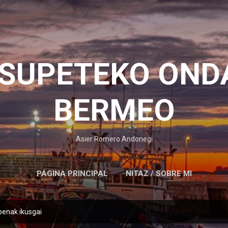
Saltatu eta joan eduki nagusira
OSUPETEKO OND
BERMEO
Asier Romero Andonegi
PÁGINA PRINCIPAL
NITAZ / SOBRE MI
penak ikusgai